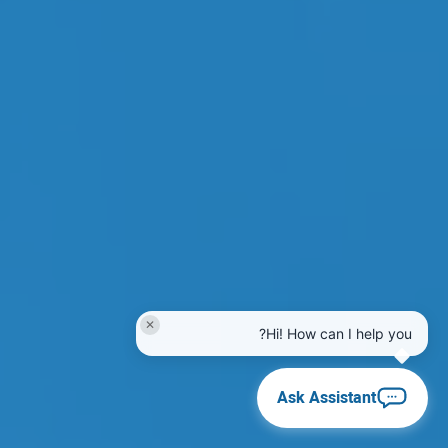
✕
Hi! How can I help you?
Ask Assistant