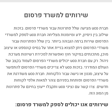
שירותים למשרד פרסום
חברת uco מציעה שלל פתרונות עבור משרדי פרסום. בזכות
שילוב בין ניסיון, ידע ומיומנות מצליחה חברת uco לספק למשרדי
הפרסום שירות ברמה הגבוהה ביותר. בין שלל הפתרונות עבור
משרדי הפרסום ניתן למצוא בניית אתר על בסיס קונספט או עיצוב
מוכן, מתכנתים במיקור חוץ ואפשרות למכירת רשיונות מערכת
ניהול. רק עם חברת uco יכולים משרדי הפרסום לעמוד בקצב של
העולם המודרני. בזכות uco לא צריכים משרדי הפרסום להתפשר
על עיצוב, סגנון או גישה עבור הלקוחות. חברת uco משדרגת את
משרדי הפרסום ופותחת בפניהם צוהר למאות אלפי לקוחות
חדשים. צרו קשר עם נציגי uco ותקבלו ייעוץ בחינם על פתרונות
מן הסוג הזה.
שירותים אנו יכולים לספק למשרד פרסום: