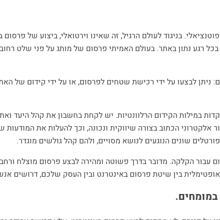
נציאלי. בניגוד לעולם הרגיל, זה שאינו וירטואלי, ביצוע של פרסום 
 בכל רגע נתון באתר. בעולם האמיתי פרסום של מותג על פני שלט רחוב,
ם: ניתן לבצעו על ידי רכישת שטחים לפרסום, או על ידי קידום של ה
דות במילות הקידום הרלוונטיות. יש לקחת בחשבון את קהל היעד ואת נ
וור אלקטרוני הכתוב בצורה שיווקית ונכונה, וכך להעלות את המודעות
ורטלים שונים הנוגעים לנושא מסויים, ולהם קהל גולשים מוגדר.
לום עבור הקלקה. מדובר בדרך פשוטה ומהירה לבצע פרסום מוצלח ורח
אופטימלית בין שיטת פרסום באינטרנט ובין העסק שלכם, דרושים אנש
במומחים.