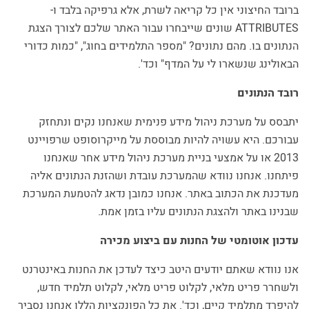
ברובד החיצוני אין כל קריאה לשרת, אלא גרפיקה בלבד ו-
ATTRIBUTES שונים שייבחרו עבור האתר שלכם לצורך הצגת
הנתונים בו. מהם נתונים? "מספר התלמידים בחוג", "כמות כדורי
הבאולינג שנשארו לי על המדף" וכד'.
רובד הנתונים
יתבסס על מערכת ניהול מידע פנימית שאנחנו נקים ונתחזק
עבורכם. היא עשויה להיות מבוססת על מייקרוסופט שרפויינט
2013 או על אמצעי בניית מערכת ניהול מידע אחר שאנחנו
פיתחנו. אנחנו נוודא שהמערכת עובדת ושהזנת הנתונים אליה
מעדכנת את הכתוב באתר. אנחנו כמובן נדאג להטמעת המערכת
שבנינו באתר ולהצגת הנתונים עליו בזמן אמת.
עדכון אוטומטי של החנות עם ביצוע מכירה
אנו נוודא שאתם יודעים היטב כיצד לעדכן את החנות באינטרנט
ולשחרר פריט מלאי, לקלוט פריט מלאי, לקלוט תלמיד חדש,
להיפרד מתלמיד קיים, וכד'. את כל הפונקציות הללו אנחנו נסביר