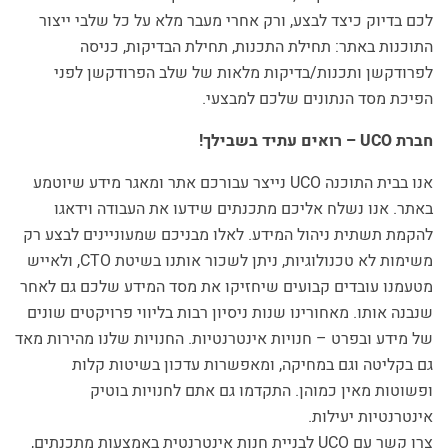
לכם בדיוק כיצד לבצע, ורק אחרי מעבר מלא על כל שלבי ייצור
התוכנות באתר: תחילת התכנות, תחילת הבדיקות, כניסה
לפרודקשן ותכנות/בדיקות מלאות של שלב הפרודקשן לפני
הפיכת מסד הנתונים שלכם למבצעי.
חברת UCO – רואים עתיד בשבילך!
אנו בבית התוכנה UCO נייצר עבורכם אתר ומאגר מידע שיוטמע
באתר. אנו נשלח אליכם מתכנתים שידעו את העבודה וידאגו
להקמת תשתית ניהול המידע. לאלו מבניכם שמעוניינים לבצע רק
משימות לא טכנולוגיות, ניתן לשכור אותנו בשיטת CTO, ולאייש
מטעמנו עובדים קבועים שיחזיקו את מסד המידע שלכם גם לאחר
שנבנה אותו. מאחורינו שנות ניסיון רבות בליווי פרויקטים שונים
של מידע ובפרט – חנויות אינטרנטיות. החנויות שלנו מהירות מאד
גם בקליטה וגם במחיקה, ומאפשרות עדכון בשיטות קלות
ופשוטות מאין כמוהן. התקדמו גם אתם לחנויות בוטיק
אינטרנטיות יעילות.
צרו קשר עם UCO לבניית חנות אינטרנטית באמצעות מתכנתים,