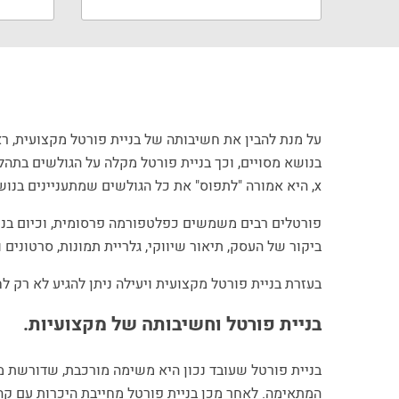
על מנת להבין את חשיבותה של בניית פורטל מקצועית, ר
בנושא מסויים, וכך בניית פורטל מקלה על הגולשים בתהל
x, היא אמורה "לתפוס" את כל הגולשים שמתעניינים בנושא x , ולגרום להם להיכנס אל הפורטל, להישאר בו, ולפתח כלפיו נאמנות גם בעתיד.
פורטלים רבים משמשים כפלטפורמה פרסומית, וכיום בניי
ביקור של העסק, תיאור שיווקי, גלריית תמונות, סרטונים ו
בעזרת בניית פורטל מקצועית ויעילה ניתן להגיע לא רק 
בניית פורטל וחשיבותה של מקצועיות.
בניית פורטל שעובד נכון היא משימה מורכבת, שדורשת מח
המתאימה. לאחר מכן בניית פורטל מחייבת היכרות עם קה