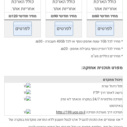
כולל הארכת
כולל הארכת
כולל הארכת
אחריות אתר.
אחריות אתר.
אחריות אתר.
מחיר חודשי ₪60
מחיר חודשי ₪90
מחיר חודשי ₪120
* מחיר לכל 1Gb שטח אחסון נוסף או לכל 40Gb תעבורה - ₪30.
* מחיר לכל דומיין נוסף בחבילת אחסון - ₪20.
* מחירים כוללים מע"מ.
מפרט תוכנית אחזקה:
ניהול מתקדם
פנל ניהול שרת
גישה לאתר דרך FTP
תמיכה
טלפונית
24/7
במקרה והאתר לא זמין
באינרטנט
תמיכה
דרך מערכת תמיכה
http://199.uco.co.il
* אנו שומרים את הזכות להגביל או/ו לבטל חשבון ללא התראה מוקדמת במקרה של
העברה על חוק, שליחת ספאם או בכל מקרים של ניסיון שימוש לרעה.