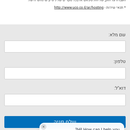
* תנאי שירות -
http://www.uco.co.il/ar/hosting
שם מלא:
טלפון:
דוא"ל:
✕
Hi! How can I help you?